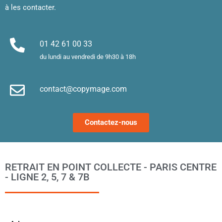
!
sont 
u
à les contacter.
superb
m
es. 
et
Merci !
m
01 42 61 00 33
le
du lundi au vendredi de 9h30 à 18h
d’
e
contact@copymage.com
le
fi
s 
Contactez-nous
a
ta
po
l
RETRAIT EN POINT COLLECTE - PARIS CENTRE
m
- LIGNE 2, 5, 7 & 7B
to
s’
p
c