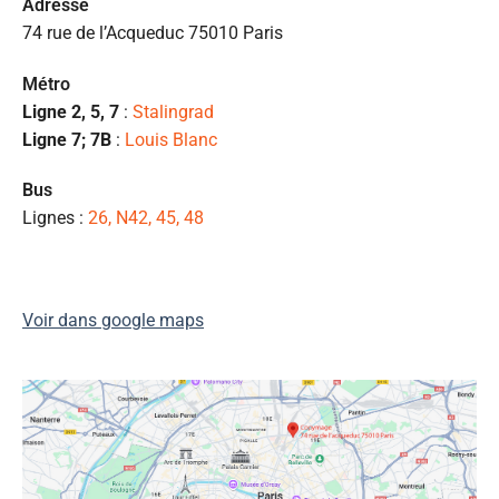
Ad
resse
e 
74 rue de l’Acqueduc 75010 Paris
pr
et
Métro
l
Ligne 2, 5, 7
:
Stalingrad
s
Ligne 7; 7B
:
Louis Blanc
ét
de
Bus
qu
Lignes :
26, N42, 45, 48
👍
Voir dans google maps