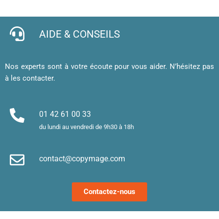
cartes 
ligne 
s de 
e, 
de 
facile 
qualité
j’
visites 
et mes 
b
AIDE & CONSEILS
et 
cartes 
d’
affiche
de 
af
, merci 
visite 
a
Nos experts sont à votre écoute pour vous aider. N’hésitez pas
!
sont 
u
à les contacter.
superb
m
es. 
et
Merci !
m
01 42 61 00 33
le
du lundi au vendredi de 9h30 à 18h
d’
e
contact@copymage.com
le
fi
s 
Contactez-nous
a
ta
po