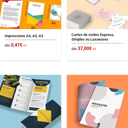
Cartes de visites Express,
Impressions A4, A5, A3
Simples ou Luxueuses
0,47
€
dès
HT
37,00
€
dès
HT