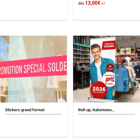
13,00
€
dès
HT
Stickers grand format
Roll-up, Kakemono…