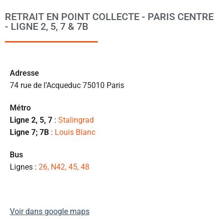
l
RETRAIT EN POINT COLLECTE - PARIS CENTRE
m
- LIGNE 2, 5, 7 & 7B
to
s’
p
c
Ad
resse
e 
74 rue de l’Acqueduc 75010 Paris
pr
et
Métro
l
Ligne 2, 5, 7
:
Stalingrad
s
Ligne 7; 7B
:
Louis Blanc
ét
de
Bus
qu
Lignes :
26, N42, 45, 48
👍
Voir dans google maps