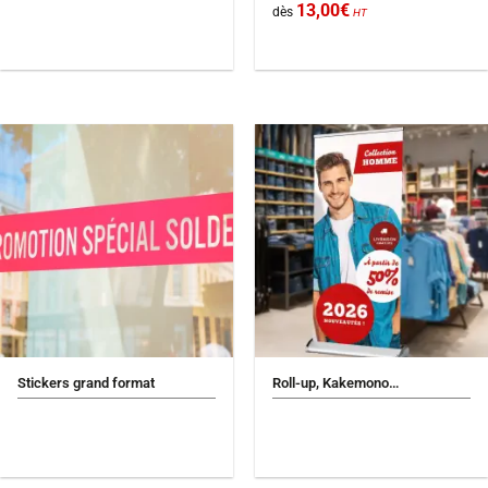
13,00
€
dès
HT
Stickers grand format
Roll-up, Kakemono…