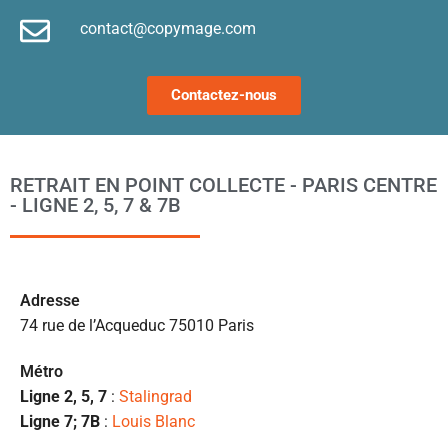
e
contact@copymage.com
le
fi
s 
Contactez-nous
a
ta
po
l
RETRAIT EN POINT COLLECTE - PARIS CENTRE
m
- LIGNE 2, 5, 7 & 7B
to
s’
p
c
Ad
resse
e 
74 rue de l’Acqueduc 75010 Paris
pr
et
Métro
l
Ligne 2, 5, 7
:
Stalingrad
s
Ligne 7; 7B
:
Louis Blanc
ét