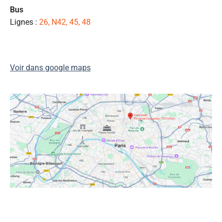
de
Bus
qu
Lignes :
26, N42, 45, 48
👍
Voir dans google maps