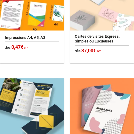
Cartes de visites Express,
Impressions A4, A5, A3
Simples ou Luxueuses
0,47
€
dès
HT
37,00
€
dès
HT