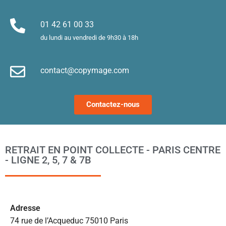
es. 
et
Merci !
m
01 42 61 00 33
le
du lundi au vendredi de 9h30 à 18h
d’
e
contact@copymage.com
le
fi
s 
Contactez-nous
a
ta
po
l
RETRAIT EN POINT COLLECTE - PARIS CENTRE
m
- LIGNE 2, 5, 7 & 7B
to
s’
p
c
Ad
resse
e 
74 rue de l’Acqueduc 75010 Paris