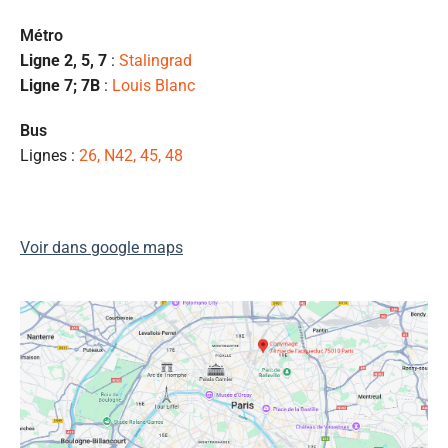
pr
et
Métro
l
Ligne 2, 5, 7
:
Stalingrad
s
Ligne 7; 7B
:
Louis Blanc
ét
de
Bus
qu
Lignes :
26, N42, 45, 48
👍
Voir dans google maps