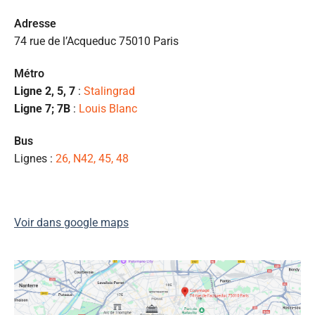
p
c
Ad
resse
e 
74 rue de l’Acqueduc 75010 Paris
pr
et
Métro
l
Ligne 2, 5, 7
:
Stalingrad
s
Ligne 7; 7B
:
Louis Blanc
ét
de
Bus
qu
Lignes :
26, N42, 45, 48
👍
Voir dans google maps