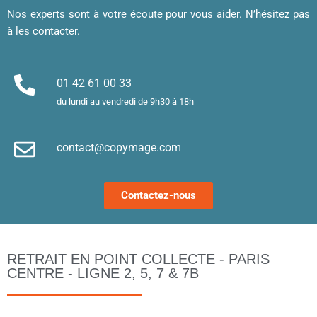
, merci 
visite 
a
Nos experts sont à votre écoute pour vous aider. N’hésitez pas
!
sont 
u
à les contacter.
superb
m
es. 
et
Merci !
m
01 42 61 00 33
le
du lundi au vendredi de 9h30 à 18h
d’
e
contact@copymage.com
le
fi
s 
Contactez-nous
a
ta
po
l
RETRAIT EN POINT COLLECTE - PARIS
m
CENTRE - LIGNE 2, 5, 7 & 7B
to
s’