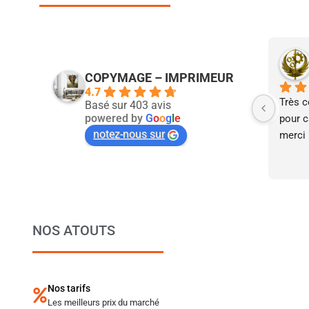
COPYMAGE – IMPRIMEUR
4.7
Très c
Basé sur 403 avis
powered by
G
o
o
g
l
e
pour ca
notez-nous sur
merci 
NOS ATOUTS
Nos tarifs
Les meilleurs prix du marché