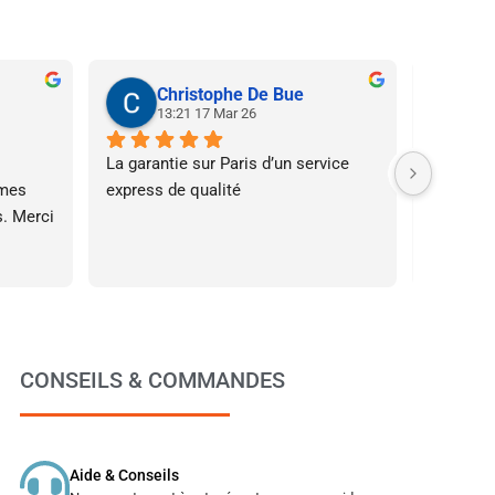
Christophe De Bue
N
13:21 17 Mar 26
20
La garantie sur Paris d’un service 
Super ser
mes 
express de qualité
à l’écout
. Merci 
affiche 
le fait d
assez ta
s’est pa
l’impress
CONSEILS & COMMANDES
Aide & Conseils