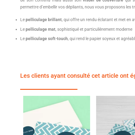
de son contenu mais aussi son
visuel de couverture
qui s
permettre d’embellir vos dépliants, nous vous proposons les tro
Le
pelliculage brillant
, qui offre un rendu éclatant et met en a
Le
pelliculage mat
, sophistiqué et particulièrement moderne
Le
pelliculage soft-touch
, qui rend le papier soyeux et agréab
Les clients ayant consulté cet article ont