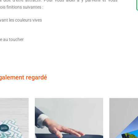
e doit d’être attractif. Pour vous aider à y parvenir et vous
is finitions suivantes :
vant les couleurs vives
le au toucher
 également regardé