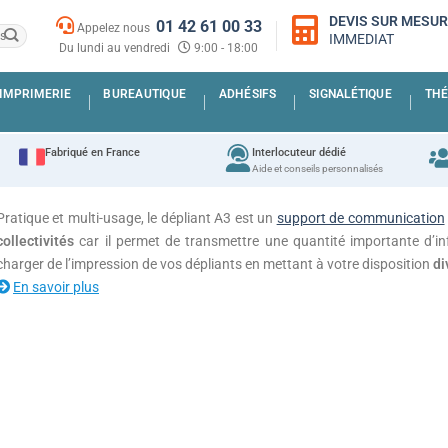
DEVIS SUR MESU
01 42 61 00 33
Appelez nous
IMMEDIAT
Du lundi au vendredi
9:00 - 18:00
IMPRIMERIE
BUREAUTIQUE
ADHÉSIFS
SIGNALÉTIQUE
THÉ
Fabriqué en France
Interlocuteur dédié
Aide et conseils personnalisés
Pratique et multi-usage, le dépliant A3 est un
support de communication
collectivités
car il permet de transmettre une quantité importante d
charger de l’impression de vos dépliants en mettant à votre disposition
di
En savoir plus