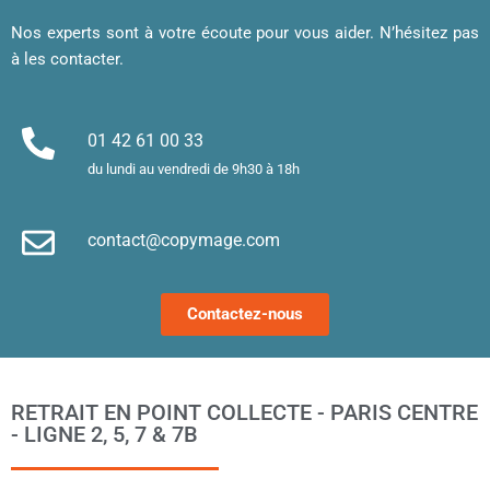
affiche
de 
af
, merci 
visite 
a
Nos experts sont à votre écoute pour vous aider. N’hésitez pas
!
sont 
u
à les contacter.
superb
m
es. 
et
Merci !
m
01 42 61 00 33
le
du lundi au vendredi de 9h30 à 18h
d’
e
contact@copymage.com
le
fi
s 
Contactez-nous
a
ta
po
l
RETRAIT EN POINT COLLECTE - PARIS CENTRE
m
- LIGNE 2, 5, 7 & 7B
to
s’