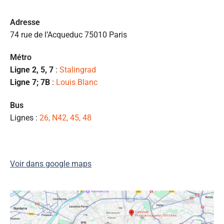
p
c
Ad
resse
e 
74 rue de l’Acqueduc 75010 Paris
pr
et
Métro
l
Ligne 2, 5, 7
:
Stalingrad
s
Ligne 7; 7B
:
Louis Blanc
ét
de
Bus
qu
Lignes :
26, N42, 45, 48
👍
Voir dans google maps