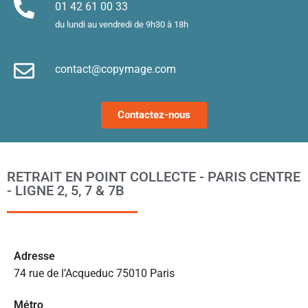
Merci !
m
01 42 61 00 33
le
du lundi au vendredi de 9h30 à 18h
d’
e
contact@copymage.com
le
fi
s 
Contactez-nous
a
ta
po
l
RETRAIT EN POINT COLLECTE - PARIS CENTRE
m
- LIGNE 2, 5, 7 & 7B
to
s’
p
c
Ad
resse
e 
74 rue de l’Acqueduc 75010 Paris
pr
et
Métro