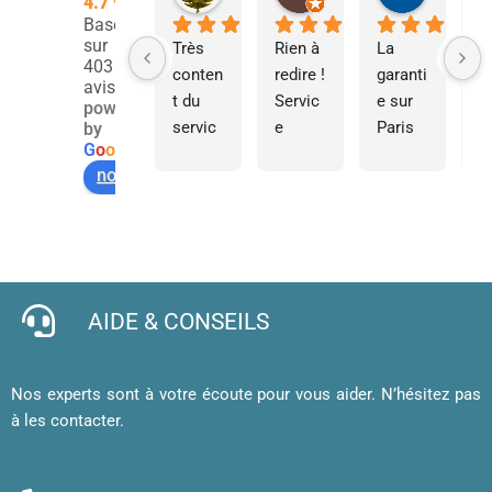
4.7
Basé
sur
Très 
Rien à 
La 
S
403
conten
redire ! 
garanti
s
avis
t du 
Servic
e sur 
e,
powered
servic
e 
Paris 
so
by
G
o
o
g
l
e
e 
rapide, 
d’un 
tr
notez-nous sur
d’impr
comm
servic
ré
ession 
ande 
e 
et
pour 
en 
expres
l
cartes 
ligne 
s de 
e, 
de 
facile 
qualité
j’
visites 
et mes 
b
AIDE & CONSEILS
et 
cartes 
d’
affiche
de 
af
, merci 
visite 
a
Nos experts sont à votre écoute pour vous aider. N’hésitez pas
!
sont 
u
à les contacter.
superb
m
es. 
et