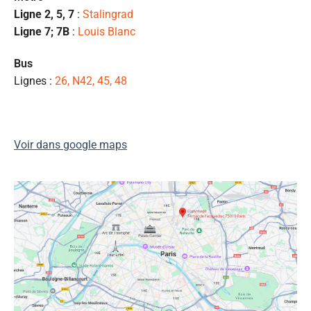
l
Ligne 2, 5, 7
:
Stalingrad
s
Ligne 7; 7B
:
Louis Blanc
ét
de
Bus
qu
Lignes :
26, N42, 45, 48
👍
Voir dans google maps