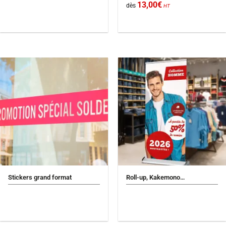
13,00
€
dès
HT
Stickers grand format
Roll-up, Kakemono…