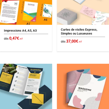
Cartes de visites Express,
Impressions A4, A5, A3
Simples ou Luxueuses
0,47
€
dès
HT
37,00
€
dès
HT