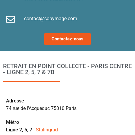
d’
e
contact@copymage.com
le
fi
s 
Contactez-nous
a
ta
po
l
RETRAIT EN POINT COLLECTE - PARIS CENTRE
m
- LIGNE 2, 5, 7 & 7B
to
s’
p
c
Ad
resse
e 
74 rue de l’Acqueduc 75010 Paris
pr
et
Métro
l
Ligne 2, 5, 7
:
Stalingrad
s