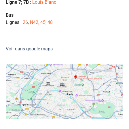
Ligne 7; 7B
:
Louis Blanc
ét
de
Bus
qu
Lignes :
26, N42, 45, 48
👍
Voir dans google maps