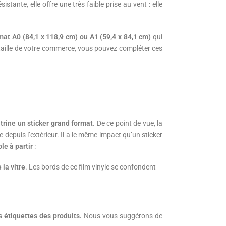
stante, elle offre une très faible prise au vent : elle
mat A0 (84,1 x 118,9 cm) ou A1 (59,4 x 84,1 cm)
qui
a taille de votre commerce, vous pouvez compléter ces
vitrine un sticker grand format
. De ce point de vue, la
e depuis l’extérieur. Il a le même impact qu’un sticker
le à partir
:
 la vitre
. Les bords de ce film vinyle se confondent
es étiquettes des produits.
Nous vous suggérons de