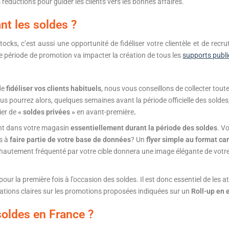
 réductions pour guider les clients vers les bonnes affaires.
nt les soldes ?
ocks, c’est aussi une opportunité de fidéliser votre clientèle et de recru
e période de promotion va impacter la création de tous les
supports publi
 de
fidéliser vos clients habituels
, nous vous conseillons de collecter tout
us pourrez alors, quelques semaines avant la période officielle des soldes,
cier de
« soldes privées »
en avant-première
.
ent dans votre magasin
essentiellement durant la période des soldes
. Vo
es à
faire partie de votre base de données
? Un
flyer simple au format ca
autement fréquenté par votre cible donnera une image élégante de votre ma
our la première fois à l’occasion des soldes. Il est donc essentiel de les at
ations claires sur les promotions proposées indiquées sur un
Roll-up en 
soldes en France ?