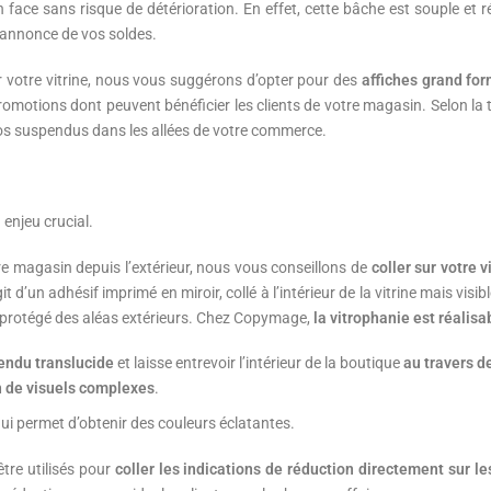
 face sans risque de détérioration. En effet, cette bâche est souple et rési
 l’annonce de vos soldes.
r votre vitrine, nous vous suggérons d’opter pour des
affiches grand for
promotions dont peuvent bénéficier les clients de votre magasin. Selon l
s suspendus dans les allées de votre commerce.
 enjeu crucial.
e magasin depuis l’extérieur, nous vous conseillons de
coller sur votre 
d’un adhésif imprimé en miroir, collé à l’intérieur de la vitrine mais visibl
st protégé des aléas extérieurs. Chez Copymage,
la vitrophanie est réalisab
endu translucide
et laisse entrevoir l’intérieur de la boutique
au travers de
n de visuels complexes
.
 qui permet d’obtenir des couleurs éclatantes.
tre utilisés pour
coller les indications de réduction directement sur l