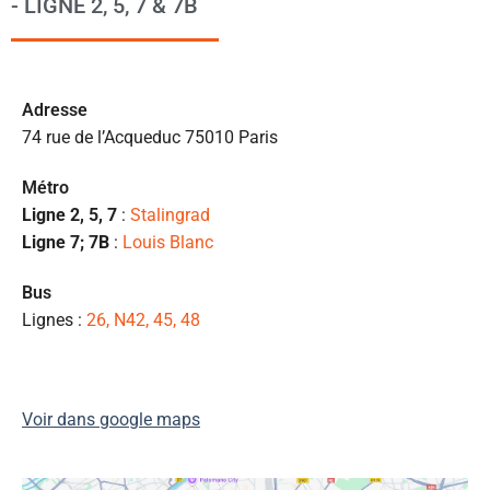
- LIGNE 2, 5, 7 & 7B
to
s’
p
c
Ad
resse
e 
74 rue de l’Acqueduc 75010 Paris
pr
et
Métro
l
Ligne 2, 5, 7
:
Stalingrad
s
Ligne 7; 7B
:
Louis Blanc
ét
de
Bus
qu
Lignes :
26, N42, 45, 48
👍
Voir dans google maps