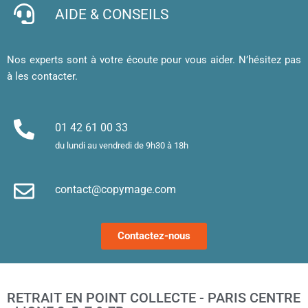
visites 
et mes 
b
AIDE & CONSEILS
et 
cartes 
d’
affiche
de 
af
, merci 
visite 
a
Nos experts sont à votre écoute pour vous aider. N’hésitez pas
!
sont 
u
à les contacter.
superb
m
es. 
et
Merci !
m
01 42 61 00 33
le
du lundi au vendredi de 9h30 à 18h
d’
e
contact@copymage.com
le
fi
s 
Contactez-nous
a
ta
po
l
RETRAIT EN POINT COLLECTE - PARIS CENTRE
m