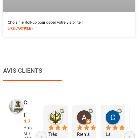
Choisir le Roll-up pour doper votre visibilité !
LIRE L'ARTICLE »
AVIS CLIENTS
COPYMAGE
–
Christophe Malgouyres
Agnes Groonwald
Christophe De Bue
IMPRIMEUR
12:28 19 Mar 26
18:41 17 Mar 26
13:21 17 
4.7
Basé
sur
Très 
Rien à 
La 
S