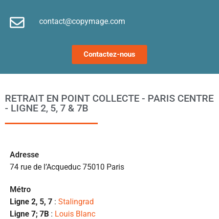
e
contact@copymage.com
le
fi
s 
Contactez-nous
a
ta
po
l
RETRAIT EN POINT COLLECTE - PARIS CENTRE
m
- LIGNE 2, 5, 7 & 7B
to
s’
p
c
Ad
resse
e 
74 rue de l’Acqueduc 75010 Paris
pr
et
Métro
l
Ligne 2, 5, 7
:
Stalingrad
s
Ligne 7; 7B
:
Louis Blanc