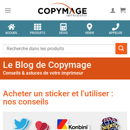
ACCUEIL
PRODUITS
DEVIS
VENIR
APPELER
Le Blog de Copymage
Conseils & astuces de votre imprimeur
Acheter un sticker et l’utiliser :
nos conseils