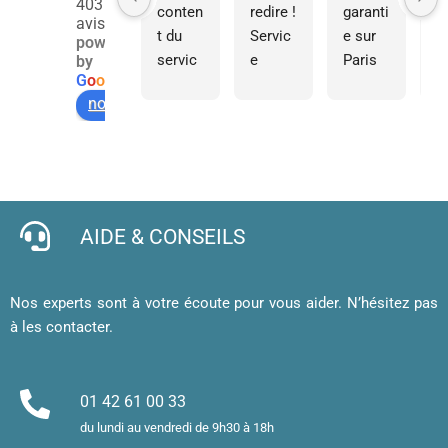
403
conten
redire ! 
garanti
s
avis
t du 
Servic
e sur 
e,
powered
servic
e 
Paris 
so
by
G
o
o
g
l
e
e 
rapide, 
d’un 
tr
notez-nous sur
d’impr
comm
servic
ré
ession 
ande 
e 
et
pour 
en 
expres
l
cartes 
ligne 
s de 
e, 
de 
facile 
qualité
j’
visites 
et mes 
b
AIDE & CONSEILS
et 
cartes 
d’
affiche
de 
af
, merci 
visite 
a
Nos experts sont à votre écoute pour vous aider. N’hésitez pas
!
sont 
u
à les contacter.
superb
m
es. 
et
Merci !
m
01 42 61 00 33
le
du lundi au vendredi de 9h30 à 18h
d’