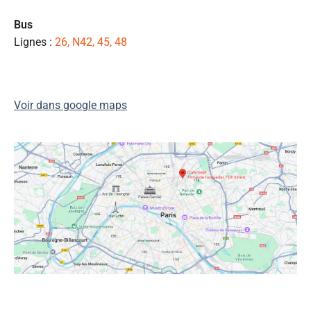
ét
de
Bus
qu
Lignes :
26, N42, 45, 48
👍
Voir dans google maps