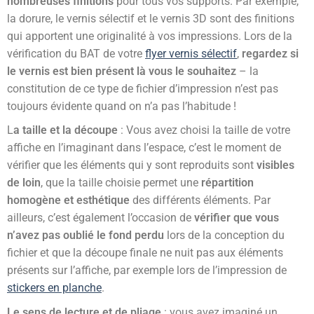
nombreuses finitions
pour tous vos supports. Par exemple,
la dorure, le vernis sélectif et le vernis 3D sont des finitions
qui apportent une originalité à vos impressions. Lors de la
vérification du BAT de votre
flyer vernis sélectif
,
regardez si
le vernis est bien présent là vous le souhaitez
– la
constitution de ce type de fichier d’impression n’est pas
toujours évidente quand on n’a pas l’habitude !
L
a taille et la découpe
: Vous avez choisi la taille de votre
affiche en l’imaginant dans l’espace, c’est le moment de
vérifier que les éléments qui y sont reproduits sont
visibles
de loin
, que la taille choisie permet une
répartition
homogène et esthétique
des différents éléments. Par
ailleurs, c’est également l’occasion de
vérifier que vous
n’avez pas oublié le fond perdu
lors de la conception du
fichier et que la découpe finale ne nuit pas aux éléments
présents sur l’affiche, par exemple lors de l’impression de
stickers en planche
.
Le sens de lecture et de pliage
: vous avez imaginé un