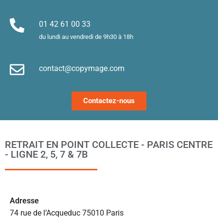
es. 
et
Merci !
m
01 42 61 00 33
le
du lundi au vendredi de 9h30 à 18h
d’
e
contact@copymage.com
le
fi
s 
Contactez-nous
a
ta
po
l
RETRAIT EN POINT COLLECTE - PARIS CENTRE
m
- LIGNE 2, 5, 7 & 7B
to
s’
p
c
Ad
resse
e 
74 rue de l’Acqueduc 75010 Paris