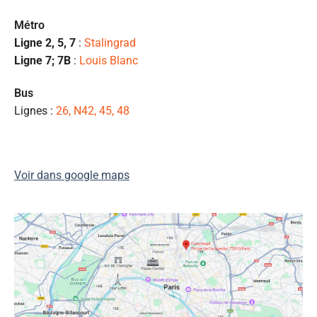
pr
et
Métro
l
Ligne 2, 5, 7
:
Stalingrad
s
Ligne 7; 7B
:
Louis Blanc
ét
de
Bus
qu
Lignes :
26, N42, 45, 48
👍
Voir dans google maps