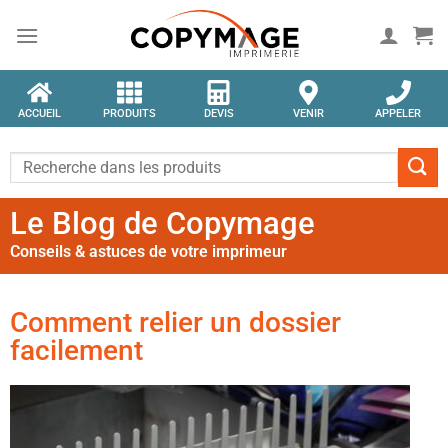
ACCUEIL
PRODUITS
DEVIS
VENIR
APPELER
Le Blog de Copymage
Conseils & astuces de votre imprimeur
Comment relier un dossier
facilement